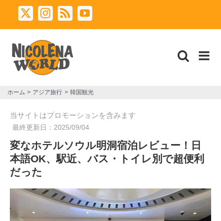
Skip
X
Instagram
Rss
YouTube
to
content
ホーム
アジア旅行
韓国観光
当サイトはプロモーションを含みます
最終更新日：
2025/09/04
変なホテルソウル明洞宿泊レビュー！日
本語OK、駅近、バス・トイレ別で超便利
だった