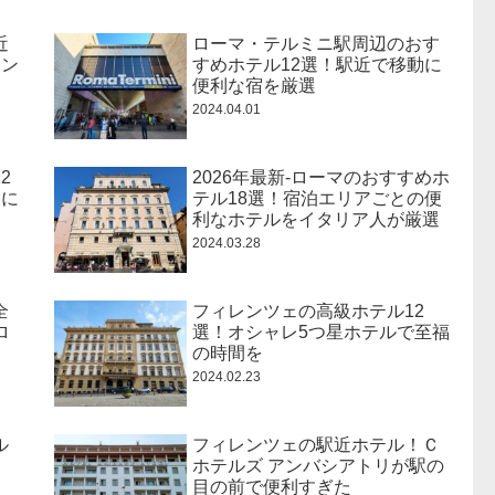
近
ローマ・テルミニ駅周辺のおす
ラン
すめホテル12選！駅近で移動に
便利な宿を厳選
2024.04.01
2
2026年最新-ローマのおすすめホ
ンに
テル18選！宿泊エリアごとの便
利なホテルをイタリア人が厳選
2024.03.28
全
フィレンツェの高級ホテル12
ロ
選！オシャレ5つ星ホテルで至福
の時間を
2024.02.23
ル
フィレンツェの駅近ホテル！Ｃ
ホテルズ アンバシアトリが駅の
目の前で便利すぎた