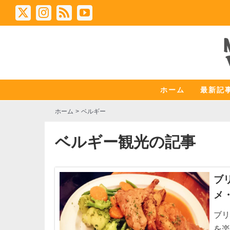
Skip
X
Instagram
Rss
YouTube
to
content
ホーム
最新記
ホーム
ベルギー
ベルギー観光の記事
ブ
メ
ブリ
を楽