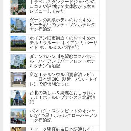
トラベルスタンダードジャパンの
口コミや評判は？実体験から本音
レビューしてみた
ダナンの高級ホテルのおすすめ！
ビーチ沿いのラディソンホテルダ
ナン宿泊記
ホイアン旧市街近くのおすすめホ
テル！ラルーナ ホイアン リバーサ
イド ホテル＆スパ宿泊記
ダナンのハン川を望むコスパホテ
ル！ハイアンリバーフロントホテ
ルダナン宿泊記
変なホテルソウル明洞宿泊レビュ
ー！日本語OK、駅近、バス・トイ
レ別で超便利だった
台北の新しい＆綺麗なおしゃれホ
テル！ホテルレゾナンス台北宿泊
記
バンコク・スクンビットのオシャ
レな4つ星！ホテルクローバーアソ
ーク宿泊記
アソーク駅直結＆日本語通じる！