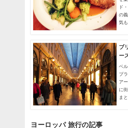
ド・
の義
気も
ブ
ー
ベル
プラ
アー
に街
まと
ヨーロッパ 旅行の記事