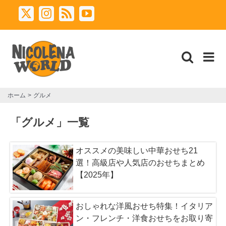
Skip
X
Instagram
Rss
YouTube
to
content
ホーム
グルメ
「グルメ」一覧
オススメの美味しい中華おせち21
選！高級店や人気店のおせちまとめ
【2025年】
おしゃれな洋風おせち特集！イタリア
ン・フレンチ・洋食おせちをお取り寄