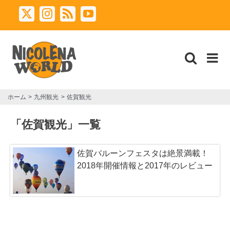
Skip
X
Instagram
Rss
YouTube
to
content
ホーム
九州観光
佐賀観光
「佐賀観光」一覧
佐賀バルーンフェスタは絶景満載！
2018年開催情報と2017年のレビュー