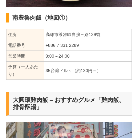
南豊魯肉飯（地図①）
住所
高雄市苓雅區自強三路139號
電話番号
+886 7 331 2289
営業時間
9:00～24:00
予算（一人あた
35台湾ドル～（約130円～）
り）
大圓環雞肉飯 – おすすめグルメ「雞肉飯、
排骨酥湯」