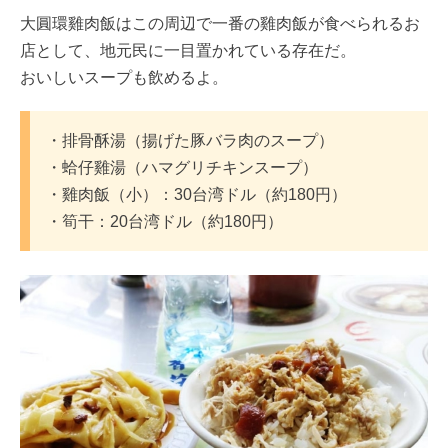
大圓環雞肉飯はこの周辺で一番の雞肉飯が食べられるお
店として、地元民に一目置かれている存在だ。
おいしいスープも飲めるよ。
・排骨酥湯（揚げた豚バラ肉のスープ）
・蛤仔雞湯（ハマグリチキンスープ）
・雞肉飯（小）：30台湾ドル（約180円）
・筍干：20台湾ドル（約180円）