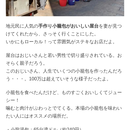
地元民に人気の
手作り小籠包がおいしい屋台
を妻が見つ
けてくれたから、さっそく行くことにした。
いかにもローカル！って雰囲気がステキなお店だよ。
屋台はおじいさんと若い男性で切り盛りされている。お
そらく親子だろう。
このおじいさん、人生でいくつの小籠包を作ったんだろ
う・・・。100万は超えていそうな様子だったよ。
小籠包を食べたんだけど、ものすごくおいしくてジュー
シー！
噛むと肉汁がぶわっとでてくる。本場の小籠包を味わい
たい人にはオススメの場所だ。
・小龍湯包：65台湾ドル（約240円）