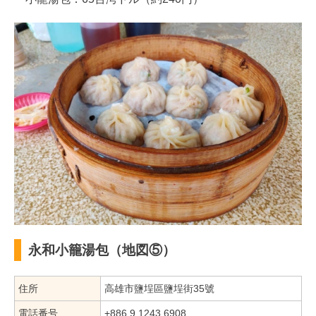
永和小籠湯包（地図⑤）
住所
高雄市鹽埕區鹽埕街35號
電話番号
+886 9 1243 6908