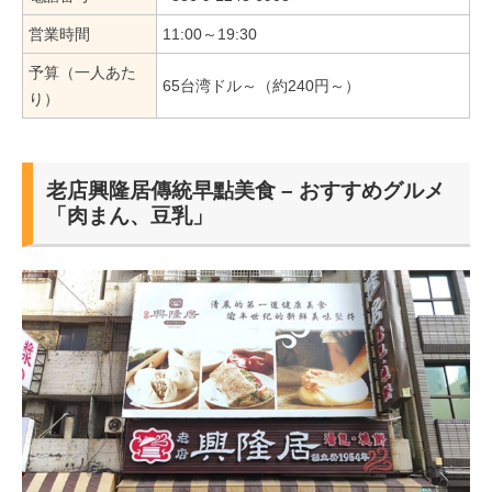
営業時間
11:00～19:30
予算（一人あた
65台湾ドル～（約240円～）
り）
老店興隆居傳統早點美食 – おすすめグルメ
「肉まん、豆乳」