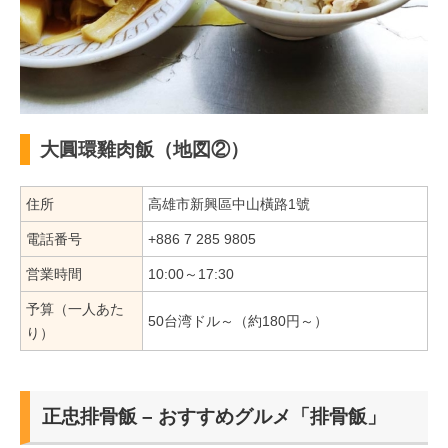
大圓環雞肉飯（地図②）
住所
高雄市新興區中山橫路1號
電話番号
+886 7 285 9805
営業時間
10:00～17:30
予算（一人あた
50台湾ドル～（約180円～）
り）
正忠排骨飯 – おすすめグルメ「排骨飯」