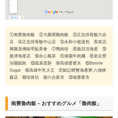
①南豊魯肉飯 ②大圓環雞肉飯 ③正忠排骨飯六合
店 ④正忠排骨飯中山店 ⑤永和小籠湯包 ⑥老店
興隆居傳統早點美食 ⑦鴨肉珍 ⑧旗后活海産 ⑨
旗津海産店 ⑩永心鳳茶 ⑪港園牛肉麺 ⑫老左營
汾陽餛飩 ⑬蔬菜蛋餅 ⑭高雄婆婆氷 ⑮Bonnie
Sugar ⑯高雄牛乳大王 ⑰鮮記螃蟹海產粥 八德林
森店 ⑱珍珠坊 ⑲六合夜市 ⑳瑞豊夜市
南豊魯肉飯 – おすすめグルメ「魯肉飯」