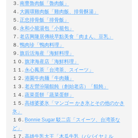
３.
南豊魯肉飯「魯肉飯」
４.
大圓環雞肉飯「雞肉飯、排骨酥湯」
５.
正忠排骨飯「排骨飯」
６.
永和小籠湯包「小籠包」
７.
老店興隆居傳統早點美食「肉まん、豆乳」
８.
鴨肉珍「鴨肉料理」
９.
旗后活海産「海鮮料理」
１０.
旗津海産店「海鮮料理」
１１.
永心鳳茶「台湾茶、スイーツ」
１２.
港園牛肉麺「牛肉麺」
１３.
老左營汾陽餛飩（創始老店）「餛飩」
１４.
蔬菜蛋餅「蔬菜蛋餅」
１５.
高雄婆婆氷「マンゴー かき氷とその他のかき
氷」
１６.
Bonnie Sugar 駁二店「スイーツ、台湾茶な
ど」
１７.
高雄牛乳大王「木瓜牛乳（パパイヤミル