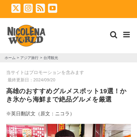
Skip
X
Instagram
Rss
YouTube
to
content
ホーム
アジア旅行
台湾観光
当サイトはプロモーションを含みます
最終更新日：
2024/09/20
高雄のおすすめグルメスポット19選！か
き氷から海鮮まで絶品グルメを厳選
※英日翻訳文（原文：ニコラ）