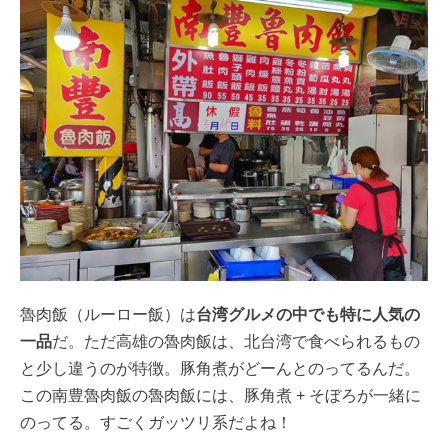
魯肉飯（ルーロー飯）は
台湾グルメの中でも特に人気の
一品
だ。ただ高雄の魯肉飯は、北台湾で食べられるもの
と少し違うのが特徴。豚角煮がどーんとのってるんだ。
この南豊魯肉飯の魯肉飯には、豚角煮 + そぼろが一緒に
のってる。すごくガッツリ系だよね！