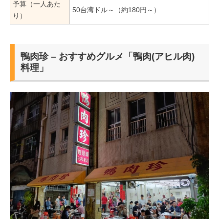
予算（一人あた
50台湾ドル～（約180円～）
り）
鴨肉珍 – おすすめグルメ「鴨肉(アヒル肉)
料理」