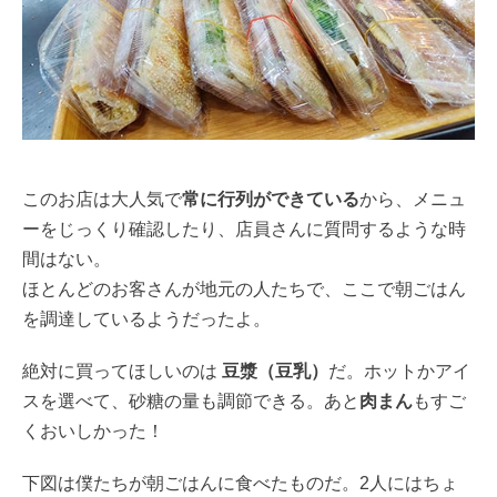
このお店は大人気で
常に行列ができている
から、メニュ
ーをじっくり確認したり、店員さんに質問するような時
間はない。
ほとんどのお客さんが地元の人たちで、ここで朝ごはん
を調達しているようだったよ。
絶対に買ってほしいのは
豆漿（豆乳）
だ。ホットかアイ
スを選べて、砂糖の量も調節できる。あと
肉まん
もすご
くおいしかった！
下図は僕たちが朝ごはんに食べたものだ。2人にはちょ