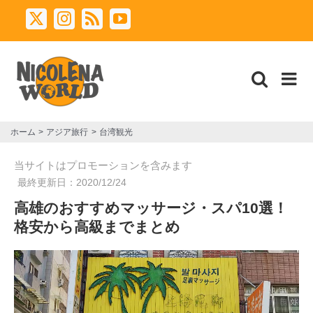
Skip
X
Instagram
Rss
YouTube
to
content
ホーム
アジア旅行
台湾観光
当サイトはプロモーションを含みます
最終更新日：
2020/12/24
高雄のおすすめマッサージ・スパ10選！
格安から高級までまとめ