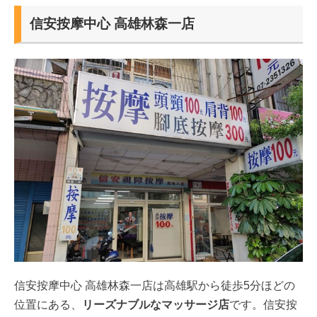
信安按摩中心 高雄林森一店
信安按摩中心 高雄林森一店は高雄駅から徒歩5分ほどの
位置にある、
リーズナブルなマッサージ店
です。信安按