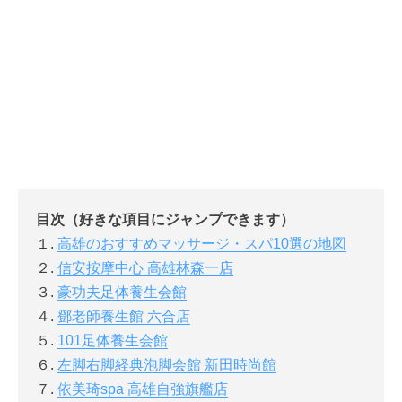
目次（好きな項目にジャンプできます）
１.
高雄のおすすめマッサージ・スパ10選の地図
２.
信安按摩中心 高雄林森一店
３.
豪功夫足体養生会館
４.
鄧老師養生館 六合店
５.
101足体養生会館
６.
左脚右脚経典泡脚会館 新田時尚館
７.
依美琦spa 高雄自強旗艦店