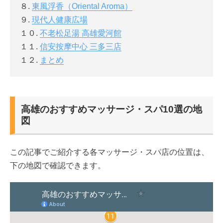
８.
東風浮香（Oriental Aroma）
９.
現代人健康広場
１０.
不老松足湯 高雄愛河館
１１.
信安按摩中心 三多三店
１２.
まとめ
高雄のおすすめマッサージ・スパ10選の地
図
この記事でご紹介する各マッサージ・スパ店の位置は、
下の地図で確認できます。