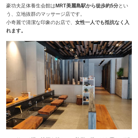
豪功夫足体養生会館は
MRT美麗島駅から徒歩約5分
とい
う、立地抜群のマッサージ店です。
小奇麗で清潔な印象のお店で、
女性一人でも抵抗なく入
れます。