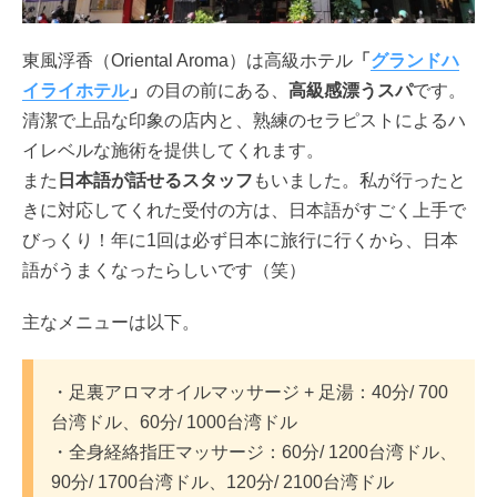
東風浮香（Oriental Aroma）は高級ホテル
「
グランドハ
イライホテル
」
の目の前にある、
高級感漂うスパ
です。
清潔で上品な印象の店内と、熟練のセラピストによるハ
イレベルな施術を提供してくれます。
また
日本語が話せるスタッフ
もいました。私が行ったと
きに対応してくれた受付の方は、日本語がすごく上手で
びっくり！年に1回は必ず日本に旅行に行くから、日本
語がうまくなったらしいです（笑）
主なメニューは以下。
・足裏アロマオイルマッサージ + 足湯：40分/ 700
台湾ドル、60分/ 1000台湾ドル
・全身経絡指圧マッサージ：60分/ 1200台湾ドル、
90分/ 1700台湾ドル、120分/ 2100台湾ドル