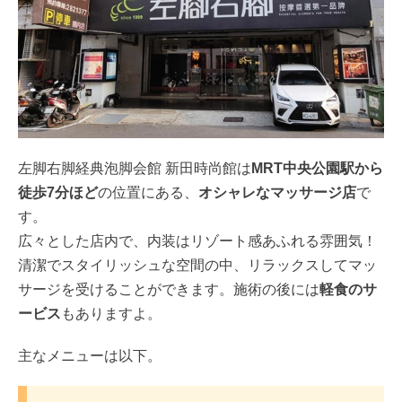
左脚右脚経典泡脚会館 新田時尚館は
MRT中央公園駅から
徒歩7分ほど
の位置にある、
オシャレなマッサージ店
で
す。
広々とした店内で、内装はリゾート感あふれる雰囲気！
清潔でスタイリッシュな空間の中、リラックスしてマッ
サージを受けることができます。施術の後には
軽食のサ
ービス
もありますよ。
主なメニューは以下。