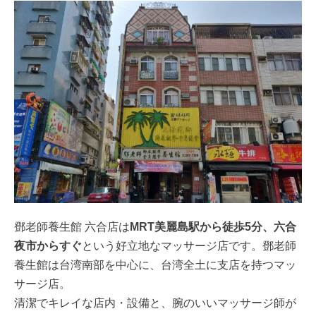
鄧老師養生館 六合店は
MRT美麗島駅から徒歩5分、六合
夜市からすぐ
という好立地なマッサージ店です。鄧老師
養生館は台湾南部を中心に、台湾全土に支店を持つマッ
サージ店。
清潔でキレイな店内・設備と、腕のいいマッサージ師が