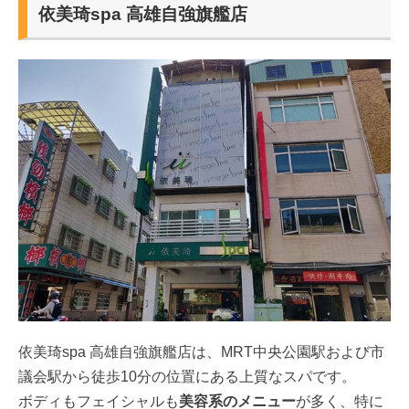
依美琦spa 高雄自強旗艦店
依美琦spa 高雄自強旗艦店は、MRT中央公園駅および市
議会駅から徒歩10分の位置にある上質なスパです。
ボディもフェイシャルも
美容系のメニュー
が多く、特に