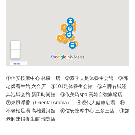
①信安按摩中心 林森一店 ②豪功夫足体養生会館 ③鄧
老師養生館 六合店 ④101足体養生会館 ⑤左脚右脚経
典泡脚会館 新田時尚館 ⑥依美琦spa 高雄自強旗艦店
⑦東風浮香（Oriental Aroma） ⑧現代人健康広場 ⑨
不老松足湯 高雄愛河館 ⑩信安按摩中心 三多三店 ⑪鄧
老師連鎖養生館 瑞豊店