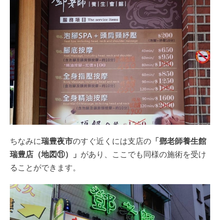
ちなみに
瑞豊夜市
のすぐ近くには支店の
「鄧老師養生館
瑞豊店（地図⑪）」
があり、ここでも同様の施術を受け
ることができます。