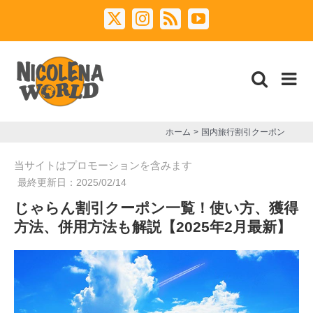
Skip
X
Instagram
Rss
YouTube
to
content
ホーム
国内旅行割引クーポン
当サイトはプロモーションを含みます
最終更新日：
2025/02/14
じゃらん割引クーポン一覧！使い方、獲得
方法、併用方法も解説【2025年2月最新】