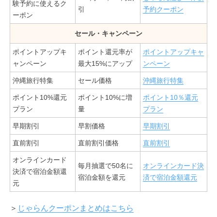
験予約に使えるク
引
予約クーポン
ーポン
セール・キャンペーン
ポイントアップキ
ポイント還元率が
ポイントアップキャ
ャンペーン
最大15%にアップ
ンペーン
沖縄旅行特集
セール価格
沖縄旅行特集
ポイント10%還元
ポイント10%に増
ポイント10％還元
プラン
量
プラン
早期割引
早割価格
早期割引
直前割引
直前割引価格
直前割引
オンラインカード
毎月抽選で50名に
オンラインカード決
決済で宿泊金額還
宿泊金額を還元
済で宿泊金額還元
元
＞
じゃらんクーポンまとめはこちら