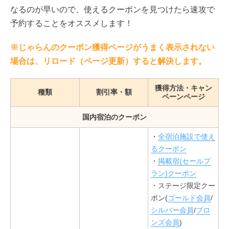
なるのが早いので、使えるクーポンを見つけたら速攻で
予約することをオススメします！
※じゃらんのクーポン獲得ページがうまく表示されない
場合は、リロード（ページ更新）すると解決します。
獲得方法・キャン
種類
割引率・額
ペーンページ
国内宿泊のクーポン
・
全宿泊施設で使え
るクーポン
・
掲載宿(セールプ
ラン)クーポン
・ステージ限定クー
ポン(
ゴールド会員
/
シルバー会員
/
ブロ
ンズ会員
)