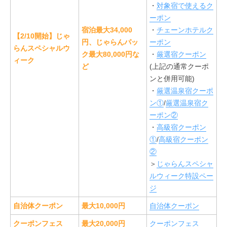
・
対象宿で使えるク
ーポン
宿泊最大34,000
・
チェーンホテルク
【2/10開始】じゃ
円、じゃらんパッ
ーポン
らんスペシャルウ
ク最大80,000円な
・
厳選宿クーポン
ィーク
ど
(上記の通常クーポ
ンと併用可能)
・
厳選温泉宿クーポ
ン①
/
厳選温泉宿ク
ーポン②
・
高級宿クーポン
①
/
高級宿クーポン
②
＞
じゃらんスペシャ
ルウィーク特設ペー
ジ
自治体クーポン
最大10,000円
自治体クーポン
クーポンフェス
最大20,000円
クーポンフェス