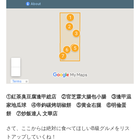
①紅茶臭豆腐逢甲総店 ②官芝霖大腸包小腸 ③逢甲温
家地瓜球 ④帝鈞碳烤胡椒餅 ⑤黄金右腿 ⑥明倫蛋
餅 ⑦炒飯達人 文華店
さて、ここからは絶対に食べてほしいB級グルメをリス
トアップしていくね！