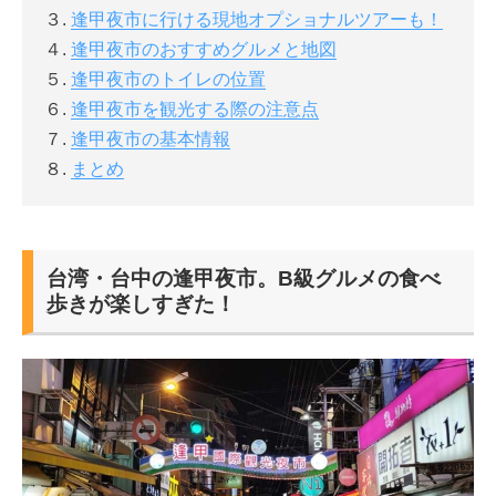
３.
逢甲夜市に行ける現地オプショナルツアーも！
４.
逢甲夜市のおすすめグルメと地図
５.
逢甲夜市のトイレの位置
６.
逢甲夜市を観光する際の注意点
７.
逢甲夜市の基本情報
８.
まとめ
台湾・台中の逢甲夜市。B級グルメの食べ
歩きが楽しすぎた！