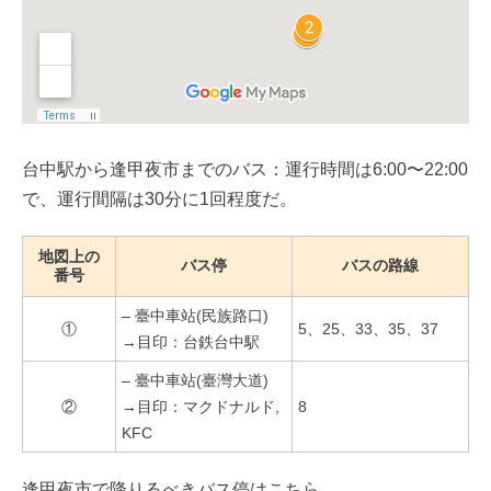
台中駅から逢甲夜市までのバス：運行時間は6:00〜22:00
で、運行間隔は30分に1回程度だ。
地図上の
バス停
バスの路線
番号
– 臺中車站(民族路口)
①
5、25、33、35、37
→目印：台鉄台中駅
– 臺中車站(臺灣大道)
②
→目印：マクドナルド,
8
KFC
逢甲夜市で降りるべきバス停はこちら。