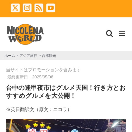
Skip
X
Instagram
Rss
YouTube
to
content
ホーム
アジア旅行
台湾観光
当サイトはプロモーションを含みます
最終更新日：
2025/05/08
台中の逢甲夜市はグルメ天国！行き方とお
すすめグルメを大公開！
※英日翻訳文（原文：ニコラ）