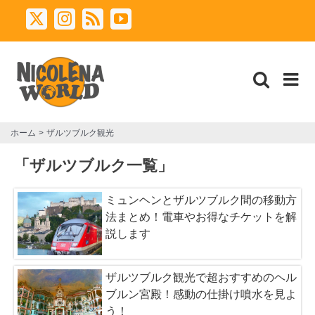
Skip
X
Instagram
Rss
YouTube
to
content
ホーム
ザルツブルク観光
「ザルツブルク一覧」
ミュンヘンとザルツブルク間の移動方
法まとめ！電車やお得なチケットを解
説します
ザルツブルク観光で超おすすめのヘル
ブルン宮殿！感動の仕掛け噴水を見よ
う！