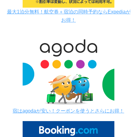
最大1泊分無料！航空券＋宿泊の同時予約ならExpediaが
お得！
宿はagodaが安い！クーポンを使うとさらにお得！