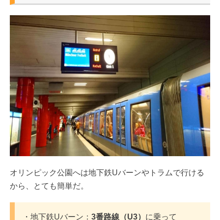
オリンピック公園へは地下鉄Uバーンやトラムで行ける
から、とても簡単だ。
・地下鉄Uバーン：
3番路線（U3）
に乗って