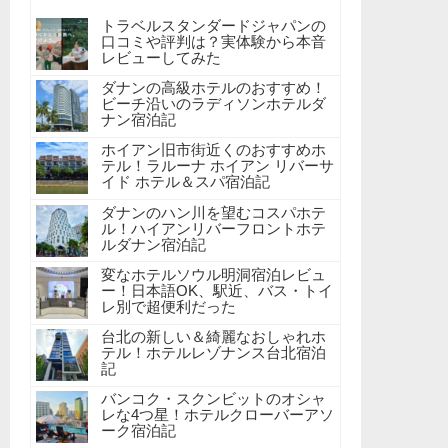
トラベルスタンダードジャパンの
口コミや評判は？実体験から本音
レビューしてみた
ダナンの高級ホテルのおすすめ！
ビーチ沿いのラディソンホテルダ
ナン宿泊記
ホイアン旧市街近くのおすすめホ
テル！ラルーナ ホイアン リバーサ
イド ホテル＆スパ宿泊記
ダナンのハン川を望むコスパホテ
ル！ハイアンリバーフロントホテ
ルダナン宿泊記
変なホテルソウル明洞宿泊レビュ
ー！日本語OK、駅近、バス・トイ
レ別で超便利だった
台北の新しい＆綺麗なおしゃれホ
テル！ホテルレゾナンス台北宿泊
記
バンコク・スクンビットのオシャ
レな4つ星！ホテルクローバーアソ
ーク宿泊記