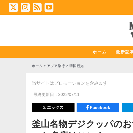
Skip
X
Instagram
Rss
YouTube
to
content
ホーム
最新記
ホーム
アジア旅行
韓国観光
当サイトはプロモーションを含みます
最終更新日：
2023/07/11
エックス
Facebook
釜山名物デジクッパのお