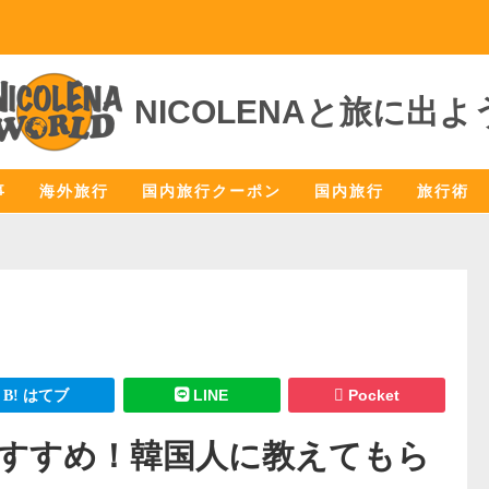
NICOLENAと旅に出よ
事
海外旅行
国内旅行クーポン
国内旅行
旅行術
はてブ
LINE
Pocket
すすめ！韓国人に教えてもら