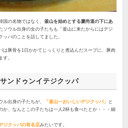
韓国の名物ではなく、
釜山を始めとする慶尚道の下にあ
たソウル出身の女の子たちも「釜山に来たからにはデジ
クッパのことを話してました。
パは豚骨を1日かかてじっくりと煮込んだスープに、豚肉
ます。
！サンドゥンイテジクッパ
ウル出身の子たちが、
「釜山一おいしいデジクッパ」
と
のか、なんとこの子たちは一人2杯も食べたとか・・・細
デジクッパの有名店
みたいです。