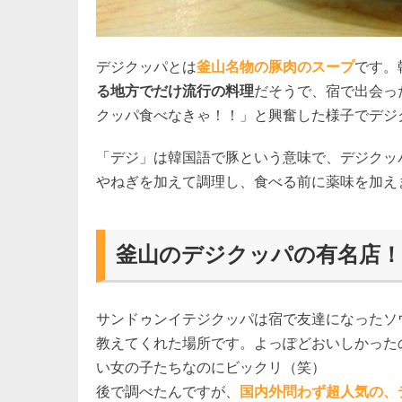
デジクッパとは
釜山名物の豚肉のスープ
です。
る地方でだけ流行の料理
だそうで、宿で出会っ
クッパ食べなきゃ！！」と興奮した様子でデジ
「デジ」は韓国語で豚という意味で、デジクッ
やねぎを加えて調理し、食べる前に薬味を加え
釜山のデジクッパの有名店
サンドゥンイテジクッパは宿で友達になったソ
教えてくれた場所です。よっぽどおいしかった
い女の子たちなのにビックリ（笑）
後で調べたんですが、
国内外問わず超人気の、