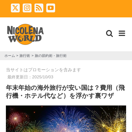
Skip
X
Instagram
Rss
YouTube
to
content
ホーム
旅行術
旅の節約術・旅行術
当サイトはプロモーションを含みます
最終更新日：
2025/10/03
年末年始の海外旅行が安い国は？費用（飛
行機・ホテル代など）を浮かす裏ワザ